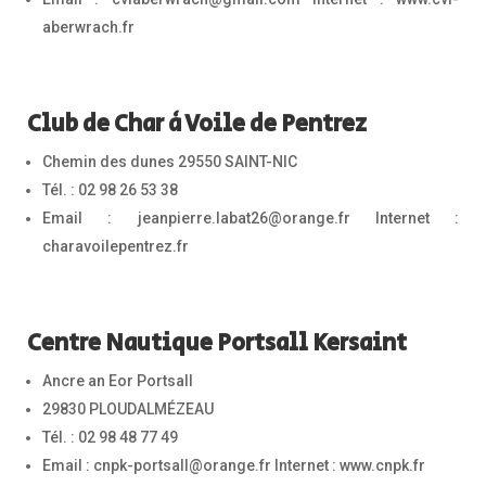
aberwrach.fr
Club de Char à Voile de Pentrez
Chemin des dunes 29550 SAINT-NIC
Tél. : 02 98 26 53 38
Email : jeanpierre.labat26@orange.fr Internet :
charavoilepentrez.fr
Centre Nautique Portsall Kersaint
Ancre an Eor Portsall
29830 PLOUDALMÉZEAU
Tél. : 02 98 48 77 49
Email : cnpk-portsall@orange.fr Internet : www.cnpk.fr