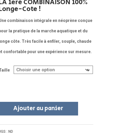
LA 1ere COMBINAISON 100%
initial
actuel
Longe-Cote !
était :
est :
Une combinaison intégrale en néoprène conçue
259.00 €.
199.00 €.
pour la pratique de la marche aquatique et du
longe côte. Très facile à enfiler, souple, chaude
et confortable pour une expérience sur mesure.
Taille
Ajouter au panier
UGS :
ND