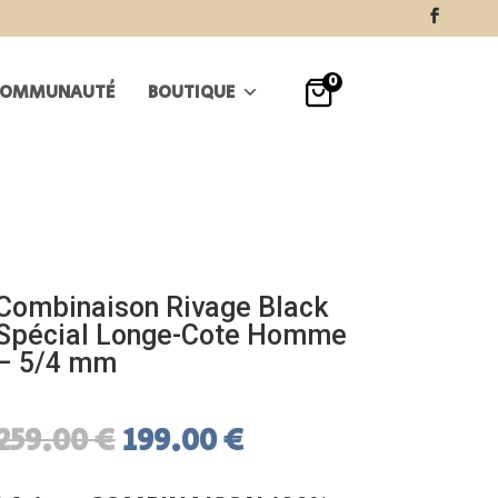
0
OMMUNAUTÉ
BOUTIQUE
Combinaison Rivage Black
Spécial Longe-Cote Homme
– 5/4 mm
Le
Le
259.00
€
199.00
€
prix
prix