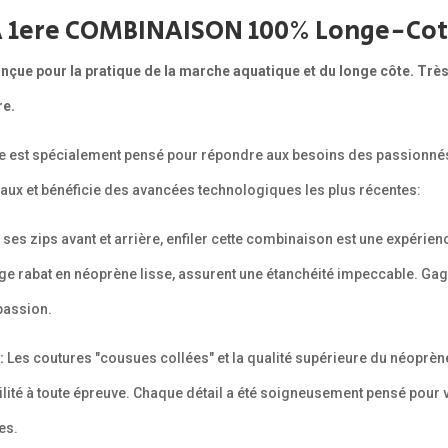
 1ere COMBINAISON 100% Longe-Cot
ue pour la pratique de la marche aquatique et du longe côte. Très f
re.
e est spécialement pensé pour répondre aux besoins des passionnés
iaux et bénéficie des avancées technologiques les plus récentes:
ses zips avant et arrière, enfiler cette combinaison est une expérien
rge rabat en néoprène lisse, assurent une étanchéité impeccable. Ga
passion.
:
Les coutures "cousues collées" et la qualité supérieure du néoprèn
bilité à toute épreuve. Chaque détail a été soigneusement pensé pour 
es.