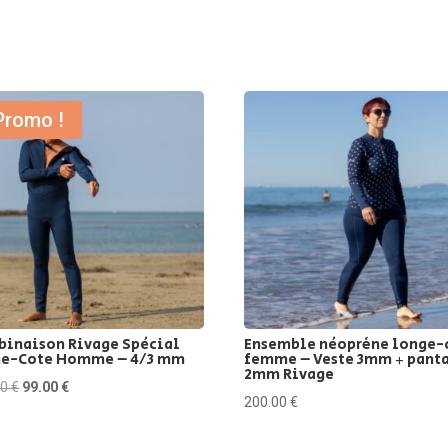
Promo !
inaison Rivage Spécial
Ensemble néoprène longe-
ge-Cote Homme – 4/3 mm
femme – Veste 3mm + pant
2mm Rivage
Le
Le
00
€
99.00
€
200.00
€
prix
prix
initial
actuel