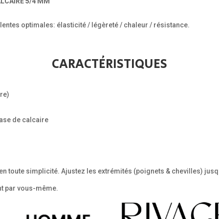
LCAIRE 5/4 MM
tes optimales: élasticité / légèreté / chaleur / résistance.
CARACTÉRISTIQUES
̀re)
base de calcaire
ite en toute simplicité. Ajustez les extrémités (poignets & chevilles) 
ent par vous-même.