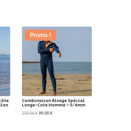
Promo !
côte
Combinaison Rivage Spécial
alon
Longe-Cote Homme – 5/4mm
Le
Le
259.00
€
99.00
€
prix
prix
initial
actuel