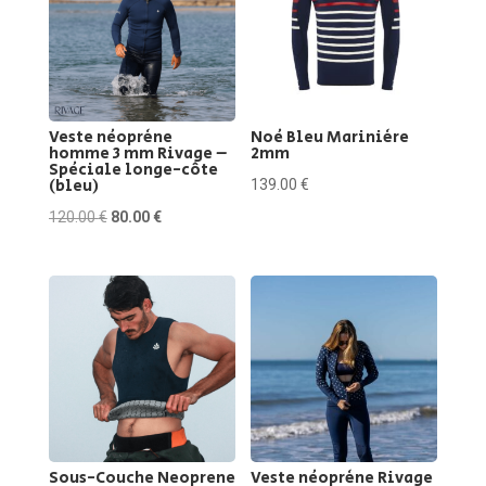
Veste néoprène
Noé Bleu Marinière
homme 3 mm Rivage –
2mm
Spéciale longe-côte
(bleu)
139.00
€
Le
Le
120.00
€
80.00
€
prix
prix
initial
actuel
était :
est :
120.00 €.
80.00 €.
Sous-Couche Neoprene
Veste néoprène Rivage